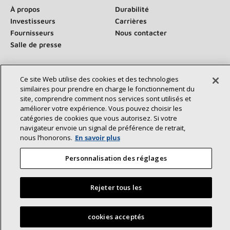
À propos
Durabilité
Investisseurs
Carrières
Fournisseurs
Nous contacter
Salle de presse
Ce site Web utilise des cookies et des technologies
Communiquez avec nous :
similaires pour prendre en charge le fonctionnement du
site, comprendre comment nos services sont utilisés et
améliorer votre expérience. Vous pouvez choisir les
catégories de cookies que vous autorisez. Si votre
navigateur envoie un signal de préférence de retrait,
nous l’honorons.
En savoir plus
Personnalisation des réglages
©2026 Lennox International Inc.
Plan du site
Déclaration d’accessibilité
Confidentialité
Conditions générales
Rejeter tous les
Trouvez un dépositaire Lennox près de chez vous
cookies acceptés