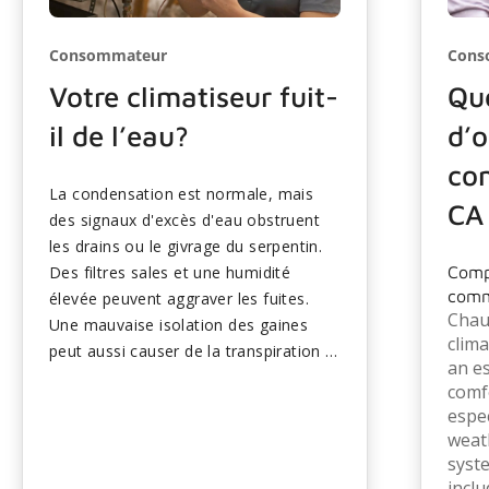
Consommateur
Cons
Votre climatiseur fuit-
Que
il de l’eau?
d’o
con
La condensation est normale, mais
CA
des signaux d'excès d'eau obstruent
les drains ou le givrage du serpentin.
Des filtres sales et une humidité
Compr
comm
élevée peuvent aggraver les fuites.
Chauf
Une mauvaise isolation des gaines
clima
peut aussi causer de la transpiration à
an es
proximité des évents. Les solutions
comf
rapides comprennent le nettoyage des
espe
drains et le remplacement des filtres.
weat
Les fuites persistantes nécessitent
syst
une attention professionnelle pour
inclu