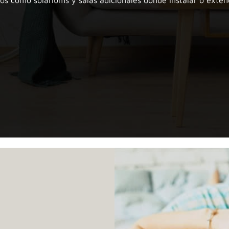
ios como soláriums y salas adicionales donde instalar o exten