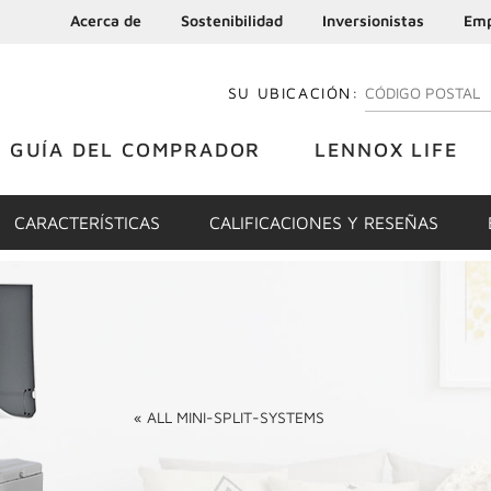
Acerca de
Sostenibilidad
Inversionistas
Emp
SU UBICACIÓN:
INGRESE SU CÓDI
GUÍA DEL COMPRADOR
LENNOX LIFE
CARACTERÍSTICAS
CALIFICACIONES Y RESEÑAS
«
ALL
MINI-SPLIT-SYSTEMS