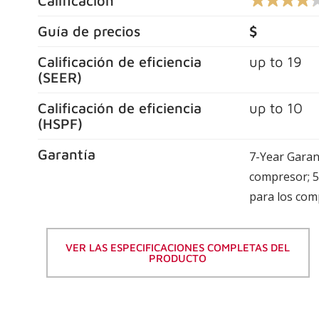
Calificación
4.2
de
5
Guía de precios
$
estrellas,
valor
Calificación de eficiencia
up to
19
de
calificación
(
SEER
)
promedio.
Lea
Calificación de eficiencia
up to
10
las
reseñas
(
HSPF
)
155
.
Garantía
El
7-Year Garant
mismo
compresor; 5
enlace
de
para los com
la
página.
VER LAS ESPECIFICACIONES COMPLETAS DEL
PRODUCTO