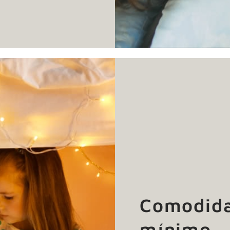
Comodida
mínimo.