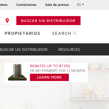
leos
Contáctenos
Sala de prensa
ES
BUSCAR UN DISTRIBUIDOR
GO POSTAL
PROPIETARIOS
SEARCH
BUSCAR UN DISTRIBUIDOR
RESOURCES
REBATES UP TO $1550
OR NO PAYMENTS FOR 12 MONTHS
LEARN MORE