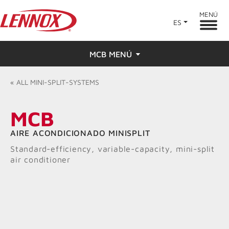
MENÚ
ES
MCB MENÚ
Descripción general
«
ALL
MINI-SPLIT-SYSTEMS
Características
MCB
Calificaciones y reseñas
AIRE ACONDICIONADO MINISPLIT
Standard-efficiency, variable-capacity, mini-split
Buscar un distribuidor
air conditioner
Recursos