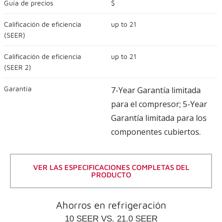
of
Guía de precios
$
5
stars,
Calificación de eficiencia
up to
21
average
rating
(
SEER
)
value.
Read
37
Calificación de eficiencia
up to
21
Reviews.
(
SEER 2
)
Same
page
link.
Garantía
7-Year Garantía limitada
para el compresor; 5-Year
Garantía limitada para los
componentes cubiertos.
VER LAS ESPECIFICACIONES COMPLETAS DEL
PRODUCTO
Ahorros en refrigeración