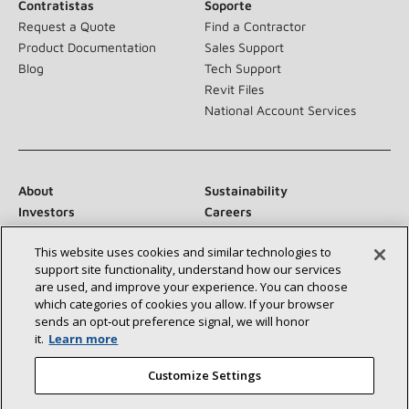
Contratistas
Soporte
Request a Quote
Find a Contractor
Product Documentation
Sales Support
Blog
Tech Support
Revit Files
National Account Services
About
Sustainability
Investors
Careers
Suppliers
Contact Us
This website uses cookies and similar technologies to
Newsroom
support site functionality, understand how our services
are used, and improve your experience. You can choose
which categories of cookies you allow. If your browser
sends an opt‑out preference signal, we will honor
Conéctese con nosotros:
it.
Learn more
Customize Settings