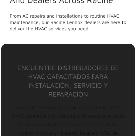
From AC repairs and installations to routine HVAC
maintenance, our Racine Lennox dealers are here to
deliver the HVAC services you need.
ENCUENTRE DISTRIBUIDORES DE
HVAC CAPACITADOS PARA
INSTALACIÓN, SERVICIO Y
REPARACIÓN
¿Necesita servicio, reparación o instalación de
HVAC confiable y profesional? Ya sea que se trate
de mantenimiento de rutina o de un sistema
nuevo, busque un experto local en HVAC de