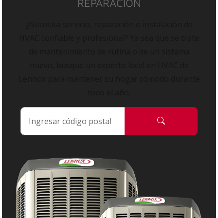
REPARACIÓN
¿Necesita servicio, reparación o instalación de
HVAC confiable y profesional? Ya sea que se trate
de mantenimiento de rutina o de un sistema
nuevo, busque un experto local en HVAC de
Lennox para mantener su hogar cómodo durante
todo el año.