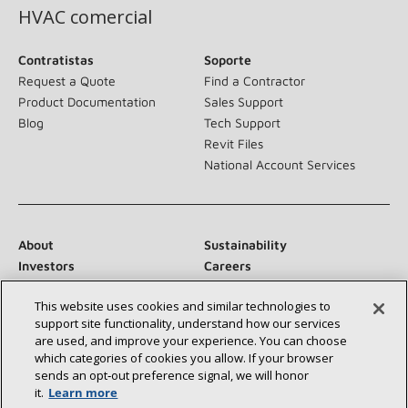
HVAC comercial
Contratistas
Soporte
Request a Quote
Find a Contractor
Product Documentation
Sales Support
Blog
Tech Support
Revit Files
National Account Services
About
Sustainability
Investors
Careers
Suppliers
Contact Us
This website uses cookies and similar technologies to
Newsroom
support site functionality, understand how our services
are used, and improve your experience. You can choose
which categories of cookies you allow. If your browser
sends an opt‑out preference signal, we will honor
Conéctese con nosotros:
it.
Learn more