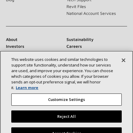
Revit Files
National Account Services
About
Sustainability
Investors
Careers
Suppliers
Contact Us
This website uses cookies and similar technologies to
Newsroom
support site functionality, understand how our services
are used, and improve your experience. You can choose
which categories of cookies you allow. If your browser
sends an opt‑out preference signal, we will honor
Conéctese con nosotros:
it.
Learn more
Customize Settings
Reject All
©2026 Lennox International Inc.
Site Map
Encuentre un concesionario Lennox cerca de usted