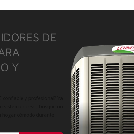
IDORES DE
PARA
IO Y
C confiable y profesional? Ya
un sistema nuevo, busque un
su hogar cómodo durante