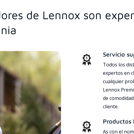
idores de Lennox son exper
inia
Servicio su
Todos los dis
expertos en c
cualquier pr
Lennox Premie
de comodidad 
cliente.
Productos l
As con el nom