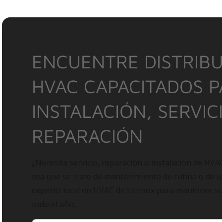
ENCUENTRE DISTRIBU
HVAC CAPACITADOS 
INSTALACIÓN, SERVIC
REPARACIÓN
¿Necesita servicio, reparación o instalación de HVA
sea que se trate de mantenimiento de rutina o de 
experto local en HVAC de Lennox para mantener 
todo el año.