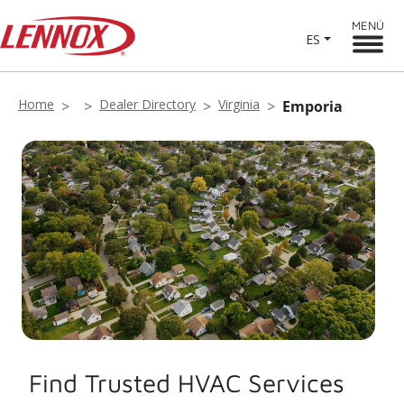
MENÚ
ES
Home
Dealer Directory
Virginia
Emporia
Find Trusted HVAC Services