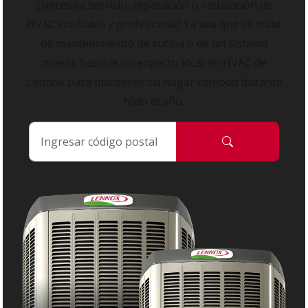
¿Necesita servicio, reparación o instalación de
HVAC confiable y profesional? Ya sea que se trate
de mantenimiento de rutina o de un sistema
nuevo, busque un experto local en HVAC de
Lennox para mantener su hogar cómodo durante
todo el año.