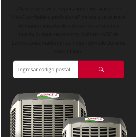
¿Necesita servicio, reparación o instalación de
HVAC confiable y profesional? Ya sea que se trate
de mantenimiento de rutina o de un sistema
nuevo, busque un experto local en HVAC de
Lennox para mantener su hogar cómodo durante
todo el año.