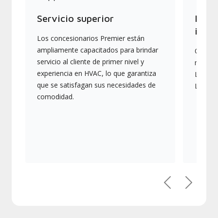
Servicio superior
Produ
indus
Los concesionarios Premier están
ampliamente capacitados para brindar
Ofrece
servicio al cliente de primer nivel y
más av
experiencia en HVAC, lo que garantiza
Lennox,
que se satisfagan sus necesidades de
Lennox
comodidad.
Previous
Next