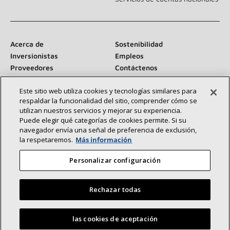
Acerca de
Sostenibilidad
Inversionistas
Empleos
Proveedores
Contáctenos
Sala de prensa
Este sitio web utiliza cookies y tecnologías similares para
respaldar la funcionalidad del sitio, comprender cómo se
utilizan nuestros servicios y mejorar su experiencia.
Puede elegir qué categorías de cookies permite. Si su
Conéctese con nosotros:
navegador envía una señal de preferencia de exclusión,
la respetaremos.
Más información
Personalizar configuración
Rechazar todas
©2026 Lennox International Inc.
Mapa del sitio
Declaración de accesibilidad
Privacidad
Encuentre un concesionario Lennox cerca de usted
las cookies de aceptación
Términos y condiciones