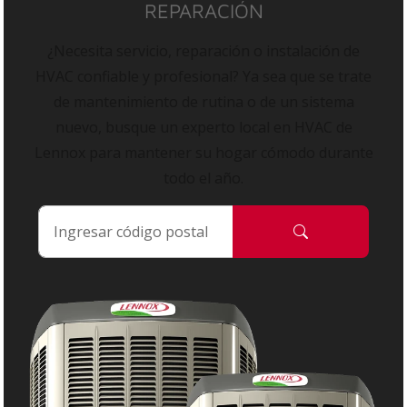
REPARACIÓN
¿Necesita servicio, reparación o instalación de
HVAC confiable y profesional? Ya sea que se trate
de mantenimiento de rutina o de un sistema
nuevo, busque un experto local en HVAC de
Lennox para mantener su hogar cómodo durante
todo el año.