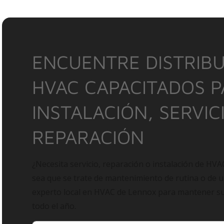
ENCUENTRE DISTRIBU
HVAC CAPACITADOS 
INSTALACIÓN, SERVIC
REPARACIÓN
¿Necesita servicio, reparación o instalación de HVA
sea que se trate de mantenimiento de rutina o de 
experto local en HVAC de Lennox para mantener 
todo el año.