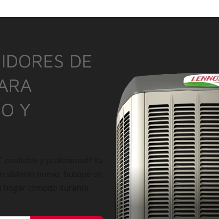
IDORES DE
PARA
IO Y
C confiable y profesional? Ya
un sistema nuevo, busque un
su hogar cómodo durante