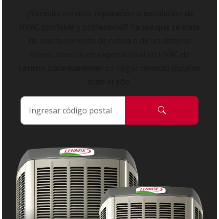
¿Necesita servicio, reparación o instalación de
HVAC confiable y profesional? Ya sea que se trate
de mantenimiento de rutina o de un sistema
nuevo, busque un experto local en HVAC de
Lennox para mantener su hogar cómodo durante
todo el año.