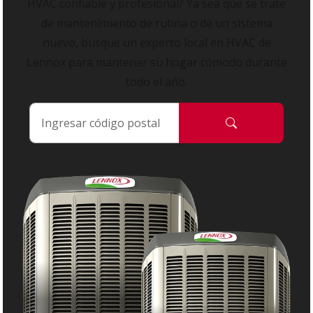
HVAC confiable y profesional? Ya sea que se trate
de mantenimiento de rutina o de un sistema
nuevo, busque un experto local en HVAC de
Lennox para mantener su hogar cómodo durante
todo el año.