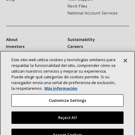
Revit Files
National Account Services
About
Sustainability
Investors
Careers
Suppliers
Contact Us
Este sitio web utiliza cookies y tecnologías similares para
Newsroom
respaldar la funcionalidad del sitio, comprender cómo se
utilizan nuestros servicios y mejorar su experiencia.
Puede elegir qué categorías de cookies permite. Si su
navegador envía una señal de preferencia de exclusión,
Conéctese con nosotros:
la respetaremos.
Más información
Customize Settings
Reject All
©2026 Lennox International Inc.
Site Map
Encuentre un concesionario Lennox cerca de usted
Accept Cookies