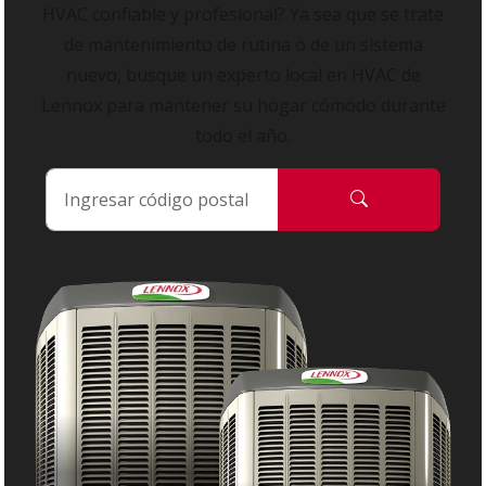
HVAC confiable y profesional? Ya sea que se trate
de mantenimiento de rutina o de un sistema
nuevo, busque un experto local en HVAC de
Lennox para mantener su hogar cómodo durante
todo el año.