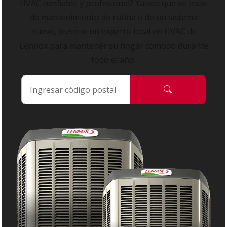
HVAC confiable y profesional? Ya sea que se trate
de mantenimiento de rutina o de un sistema
nuevo, busque un experto local en HVAC de
Lennox para mantener su hogar cómodo durante
todo el año.