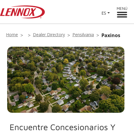
MENÚ
ES
Home
Dealer Directory
Pensilvania
Paxinos
Encuentre Concesionarios Y