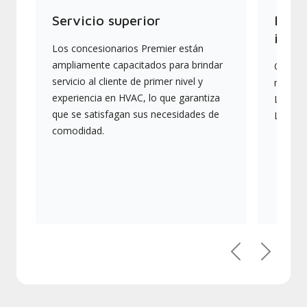
Servicio superior
Produ
indus
Los concesionarios Premier están
ampliamente capacitados para brindar
Ofrece
servicio al cliente de primer nivel y
más av
experiencia en HVAC, lo que garantiza
Lennox,
que se satisfagan sus necesidades de
Lennox
comodidad.
Previous
Next