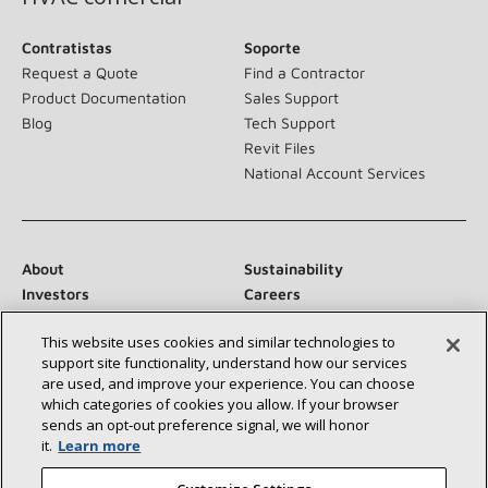
Contratistas
Soporte
Request a Quote
Find a Contractor
Product Documentation
Sales Support
Blog
Tech Support
Revit Files
National Account Services
About
Sustainability
Investors
Careers
Suppliers
Contact Us
This website uses cookies and similar technologies to
Newsroom
support site functionality, understand how our services
are used, and improve your experience. You can choose
which categories of cookies you allow. If your browser
sends an opt‑out preference signal, we will honor
Conéctese con nosotros:
it.
Learn more