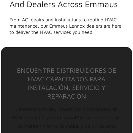
And Dealers Across Emmaus
From AC repairs and installations to routine HVAC
maintenance, our Emmaus Lennox dealers are here
to deliver the HVAC services you need.
ENCUENTRE DISTRIBUIDORES DE
HVAC CAPACITADOS PARA
INSTALACIÓN, SERVICIO Y
REPARACIÓN
¿Necesita servicio, reparación o instalación de
HVAC confiable y profesional? Ya sea que se trate
de mantenimiento de rutina o de un sistema