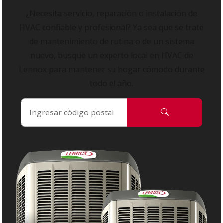
¿Necesita servicio, reparación o instalación de
HVAC confiable y profesional? Ya sea que se trate
de mantenimiento de rutina o de un sistema
nuevo, busque un experto local en HVAC de
Lennox para mantener su hogar cómodo durante
todo el año.