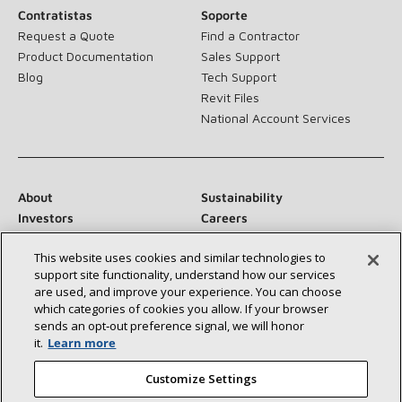
Contratistas
Soporte
Request a Quote
Find a Contractor
Product Documentation
Sales Support
Blog
Tech Support
Revit Files
National Account Services
About
Sustainability
Investors
Careers
Suppliers
Contact Us
This website uses cookies and similar technologies to
Newsroom
support site functionality, understand how our services
are used, and improve your experience. You can choose
which categories of cookies you allow. If your browser
sends an opt‑out preference signal, we will honor
Conéctese con nosotros:
it.
Learn more
Customize Settings