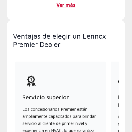
Ver más
Ventajas de elegir un Lennox
Premier Dealer
Servicio superior
Produ
indus
Los concesionarios Premier están
ampliamente capacitados para brindar
Ofrece
servicio al cliente de primer nivel y
más av
experiencia en HVAC, lo que garantiza
Lennox,