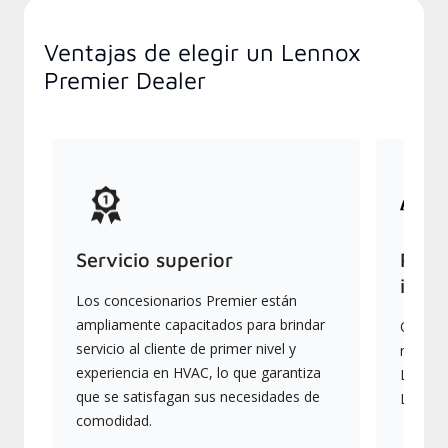
Ventajas de elegir un Lennox
Premier Dealer
Servicio superior
Produ
indus
Los concesionarios Premier están
ampliamente capacitados para brindar
Ofrece
servicio al cliente de primer nivel y
más av
experiencia en HVAC, lo que garantiza
Lennox,
que se satisfagan sus necesidades de
Lennox
comodidad.