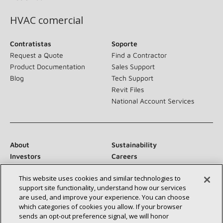
HVAC comercial
Contratistas
Soporte
Request a Quote
Find a Contractor
Product Documentation
Sales Support
Blog
Tech Support
Revit Files
National Account Services
About
Sustainability
Investors
Careers
Suppliers
Contact Us
This website uses cookies and similar technologies to
Newsroom
support site functionality, understand how our services
are used, and improve your experience. You can choose
which categories of cookies you allow. If your browser
sends an opt‑out preference signal, we will honor
Conéctese con nosotros: