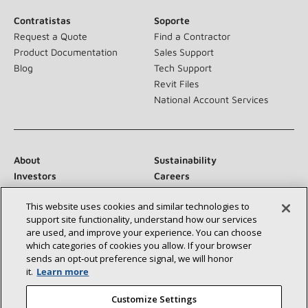
Contratistas
Soporte
Request a Quote
Find a Contractor
Product Documentation
Sales Support
Blog
Tech Support
Revit Files
National Account Services
About
Sustainability
Investors
Careers
Suppliers
Contact Us
This website uses cookies and similar technologies to
Newsroom
support site functionality, understand how our services
are used, and improve your experience. You can choose
which categories of cookies you allow. If your browser
sends an opt‑out preference signal, we will honor
Conéctese con nosotros:
it.
Learn more
Customize Settings