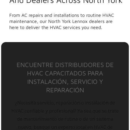
From AC repairs and installations to routine HVAC
maintenance, our North York Lennox dealers are
here to deliver the HVAC services you need.
ENCUENTRE DISTRIBUIDORES DE
HVAC CAPACITADOS PARA
INSTALACIÓN, SERVICIO Y
REPARACIÓN
¿Necesita servicio, reparación o instalación de
HVAC confiable y profesional? Ya sea que se trate
de mantenimiento de rutina o de un sistema
nuevo, busque un experto local en HVAC de