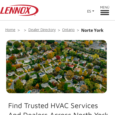
MENÚ
ES
Home
Dealer Directory
Ontario
Norte York
Find Trusted HVAC Services
And Dealers Across North York