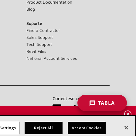
Product Documentation
Blog
Soporte
Find a Contractor
Sales Support
Tech Support
Revit Files
National Account Services
Conéctese con nosotros:
TABLA
AR
NARIOS
Settings
Reject All
Accept Cookies
Accessibility Statement
Privacy
Terms & Conditions