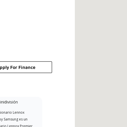
pply For Finance
nidivisión
Participante
promocional
ionario Lennox
Ofrece reembolsos del
y Samsung es un
fabricante cuando están
ario Lennox Premier