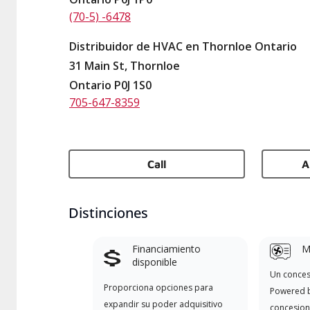
(70-5) -6478
Distribuidor de HVAC en Thornloe Ontario
31 Main St, Thornloe
Ontario P0J 1S0
705-647-8359
Call
A
Distinciones
Financiamiento
Mi
disponible
Un conces
Proporciona opciones para
Powered b
expandir su poder adquisitivo
concesion