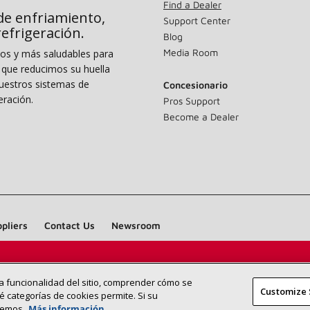
Find a Dealer
de enfriamiento,
Support Center
 refrigeración.
Blog
Media Room
dos y más saludables para
o que reducimos su huella
uestros sistemas de
Concesionario
eración.
Pros Support
Become a Dealer
pliers
Contact Us
Newsroom
Encuentre un concesionario Lennox
BUSC
 la funcionalidad del sitio, comprender cómo se
CONCESIO
Customize 
cerca de usted
é categorías de cookies permite. Si su
remos.
Más información
©2026 Lennox International Inc.
Site Map