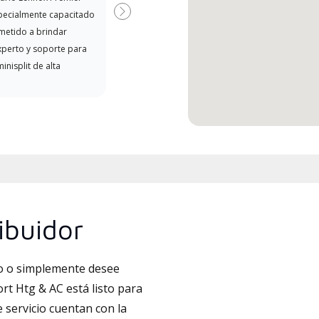
disponibles
pecialmente capacitado
Next
etido a brindar
xperto y soporte para
inisplit de alta
ibuidor
to o simplemente desee
rt Htg & AC está listo para
 servicio cuentan con la