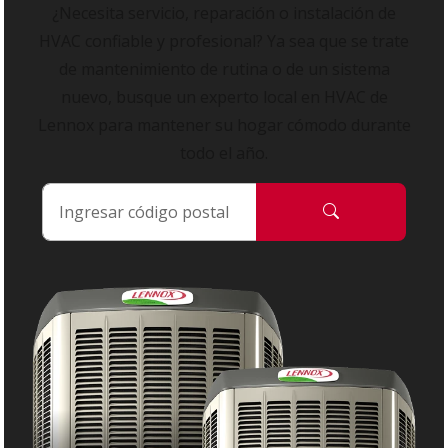
¿Necesita servicio, reparación o instalación de
HVAC confiable y profesional? Ya sea que se trate
de mantenimiento de rutina o de un sistema
nuevo, busque un experto local en HVAC de
Lennox para mantener su hogar cómodo durante
todo el año.