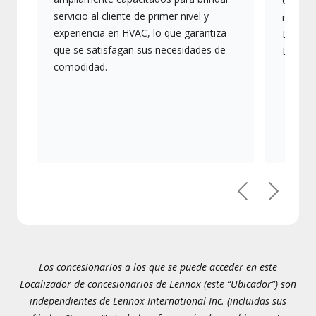
Ofrece
servicio al cliente de primer nivel y
más av
experiencia en HVAC, lo que garantiza
Lennox,
que se satisfagan sus necesidades de
Lennox
comodidad.
Previous
Next
Los concesionarios a los que se puede acceder en este
Localizador de concesionarios de Lennox (este “Ubicador”) son
independientes de Lennox International Inc. (incluidas sus