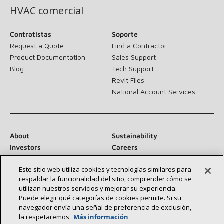
HVAC comercial
Contratistas
Soporte
Request a Quote
Find a Contractor
Product Documentation
Sales Support
Blog
Tech Support
Revit Files
National Account Services
About
Sustainability
Investors
Careers
Suppliers
Contact Us
Este sitio web utiliza cookies y tecnologías similares para
Newsroom
respaldar la funcionalidad del sitio, comprender cómo se
utilizan nuestros servicios y mejorar su experiencia.
Puede elegir qué categorías de cookies permite. Si su
navegador envía una señal de preferencia de exclusión,
Conéctese con nosotros:
la respetaremos.
Más información