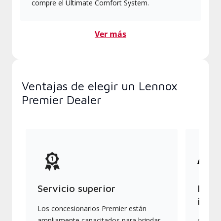
compre el Ultimate Comfort System.
Ver más
Ventajas de elegir un Lennox
Premier Dealer
Servicio superior
Produ
indus
Los concesionarios Premier están
ampliamente capacitados para brindar