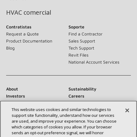
HVAC comercial
Contratistas
Soporte
Request a Quote
Find a Contractor
Product Documentation
Sales Support
Blog
Tech Support
Revit Files
National Account Services
About
Sustainability
Investors
Careers
Suppliers
Contact Us
This website uses cookies and similar technologies to
Newsroom
support site functionality, understand how our services
are used, and improve your experience. You can choose
which categories of cookies you allow. If your browser
sends an opt‑out preference signal, we will honor
Conéctese con nosotros: