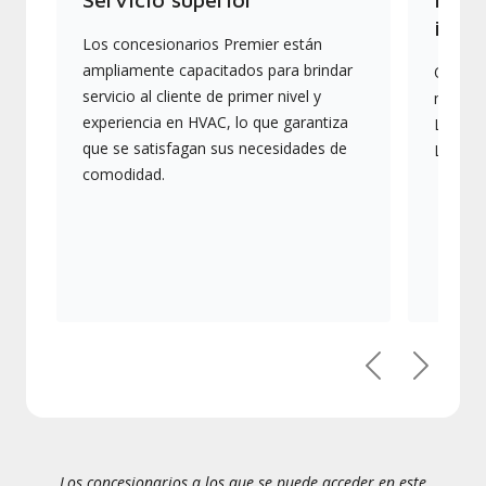
indus
Los concesionarios Premier están
ampliamente capacitados para brindar
Ofrece
servicio al cliente de primer nivel y
más av
experiencia en HVAC, lo que garantiza
Lennox,
que se satisfagan sus necesidades de
Lennox
comodidad.
Previous
Next
Los concesionarios a los que se puede acceder en este