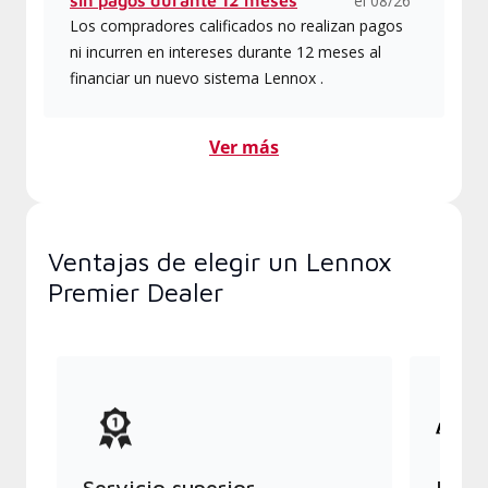
sin pagos durante 12 meses
el 08/26
Los compradores calificados no realizan pagos
ni incurren en intereses durante 12 meses al
financiar un nuevo sistema Lennox .
Ver más
Ventajas de elegir un Lennox
Premier Dealer
Servicio superior
Produ