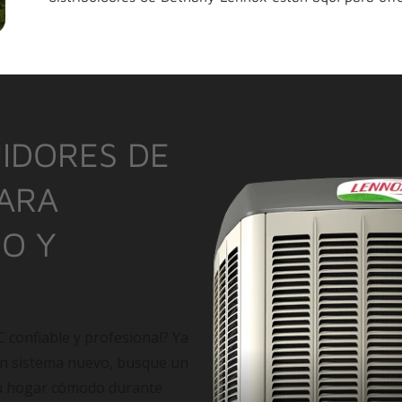
IDORES DE
PARA
IO Y
C confiable y profesional? Ya
un sistema nuevo, busque un
su hogar cómodo durante