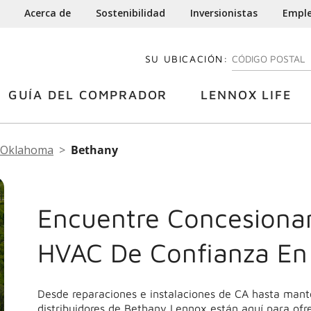
Acerca de
Sostenibilidad
Inversionistas
Empl
SU UBICACIÓN:
INGRESE SU CÓDI
GUÍA DEL COMPRADOR
LENNOX LIFE
Oklahoma
Bethany
Encuentre Concesionar
HVAC De Confianza En
Desde reparaciones e instalaciones de CA hasta mant
distribuidores de Bethany Lennox están aquí para ofre