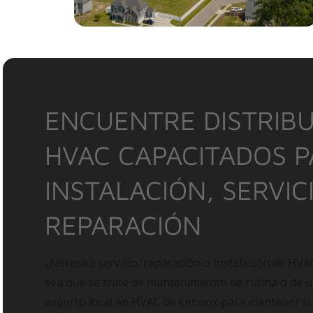
ENCUENTRE DISTRIBU
HVAC CAPACITADOS 
INSTALACIÓN, SERVIC
REPARACIÓN
¿Necesita servicio, reparación o instalación de HVA
sea que se trate de mantenimiento de rutina o de 
experto local en HVAC de Lennox para mantener 