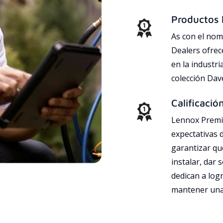
Productos l
As con el nom
Dealers ofrec
en la industri
colección Da
Calificació
Lennox Premie
expectativas 
garantizar qu
instalar, dar 
dedican a logr
mantener una 