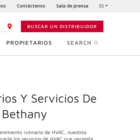
eos
Contáctenos
Sala de prensa
ES
BUSCAR UN DISTRIBUIDOR
GO POSTAL
PROPIETARIOS
SEARCH
ios Y Servicios De
 Bethany
enimiento rutinario de HVAC, nuestros
cerle los servicios de HVAC que necesita.