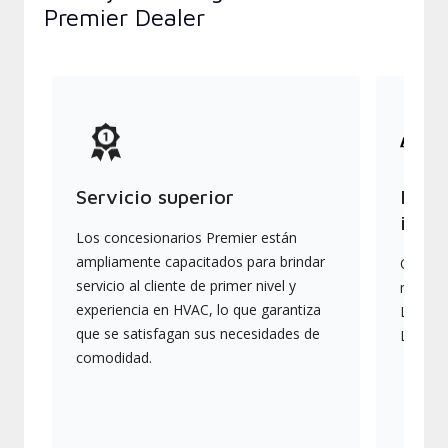
Premier Dealer
Servicio superior
Produ
indus
Los concesionarios Premier están
ampliamente capacitados para brindar
Ofrece
servicio al cliente de primer nivel y
más av
experiencia en HVAC, lo que garantiza
Lennox,
que se satisfagan sus necesidades de
Lennox
comodidad.