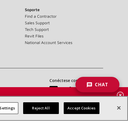
Soporte
Find a Contractor
Sales Support
Tech Support
Revit Files
National Account Services
Conéctese con nosotros:
CHAT
AR
NARIOS
Settings
Reject All
Accept Cookies
Accessibility Statement
Privacy
Terms & Conditions