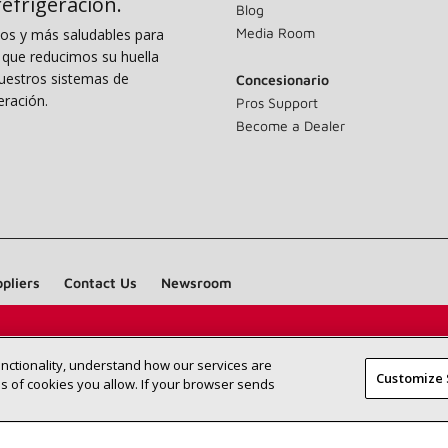
 refrigeración.
Blog
Media Room
dos y más saludables para
o que reducimos su huella
uestros sistemas de
Concesionario
eración.
Pros Support
Become a Dealer
pliers
Contact Us
Newsroom
Encuentre un concesionario Lennox
BUSC
unctionality, understand how our services are
CONCESIO
Customize 
cerca de usted
 of cookies you allow. If your browser sends
©2026 Lennox International Inc.
Site Map