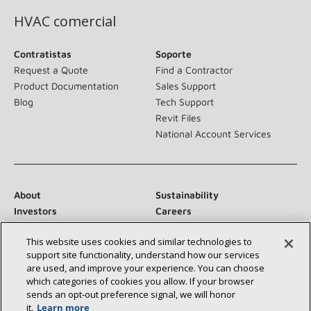
HVAC comercial
Contratistas
Soporte
Request a Quote
Find a Contractor
Product Documentation
Sales Support
Blog
Tech Support
Revit Files
National Account Services
About
Sustainability
Investors
Careers
Suppliers
Contact Us
This website uses cookies and similar technologies to
Newsroom
support site functionality, understand how our services
are used, and improve your experience. You can choose
which categories of cookies you allow. If your browser
sends an opt‑out preference signal, we will honor
Conéctese con nosotros:
it.
Learn more