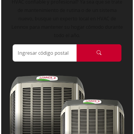
HVAC confiable y profesional? Ya sea que se trate
de mantenimiento de rutina o de un sistema
nuevo, busque un experto local en HVAC de
Lennox para mantener su hogar cómodo durante
todo el año.