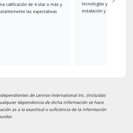
Next
tecnologías y mejores prác
a calificación de 4-star o más y
instalación y el mantenim
nstantemente las expectativas
ndependientes de Lennox International Inc. (incluidas
 y cualquier dependencia de dicha información se hace
ción as a la exactitud o suficiencia de la información
buidor.