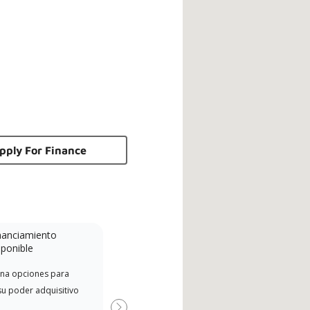
pply For Finance
nanciamiento
Minidivisión
sponible
Un concesionario Lennox
Dist
na opciones para
Powered by Samsung es un
de L
su poder adquisitivo
concesionario Lennox Premier
el r