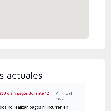
ica de 20 horas de Lennox ,
incluye clases intensivas y
alizadas sobre instalación,
ño, comunicación y servicio.
s actuales
50 o sin pagos durante 12
Caduca el
10/26
dos no realizan pagos ni incurren en