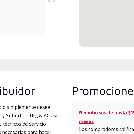
Dealer especialmente capacitado
fábr
Next
y comprometido a brindar
que 
servicio experto y soporte para
actu
sistemas minisplit de alta
dise
eficiencia.
ibuidor
Promocione
to o simplemente desee
Reembolsos de hasta $15
try Suburban Htg & AC está
meses
 técnicos de servicio
Los compradores califica
s necesarias para hacer