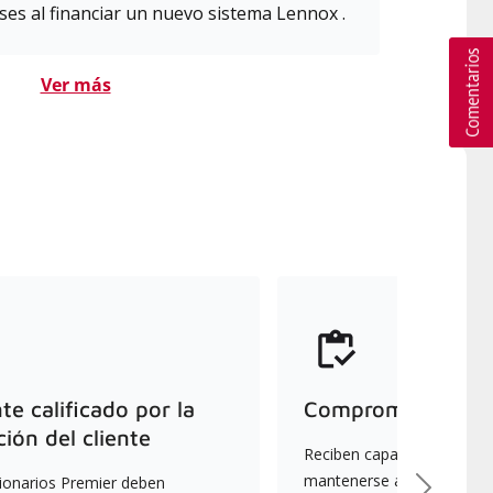
es al financiar un nuevo sistema Lennox .
Ver más
e calificado por la
Compromiso con la
ción del cliente
Reciben capacitación cont
mantenerse actualizados s
ionarios Premier deben