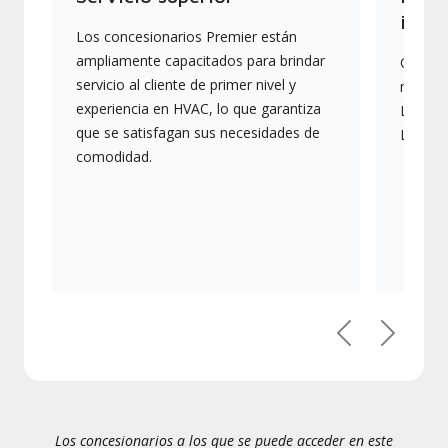
indus
Los concesionarios Premier están
ampliamente capacitados para brindar
Ofrece
servicio al cliente de primer nivel y
más av
experiencia en HVAC, lo que garantiza
Lennox,
que se satisfagan sus necesidades de
Lennox
comodidad.
Previous
Next
Los concesionarios a los que se puede acceder en este