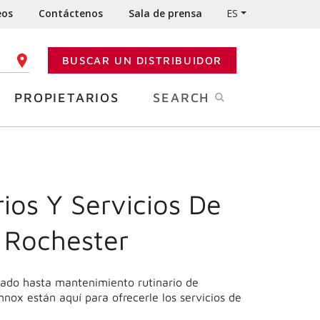
eos
Contáctenos
Sala de prensa
ES
BUSCAR UN DISTRIBUIDOR
GO POSTAL
PROPIETARIOS
SEARCH
ios Y Servicios De
 Rochester
nado hasta mantenimiento rutinario de
nnox están aquí para ofrecerle los servicios de