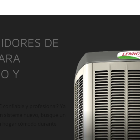
IDORES DE
PARA
IO Y
C confiable y profesional? Ya
un sistema nuevo, busque un
su hogar cómodo durante