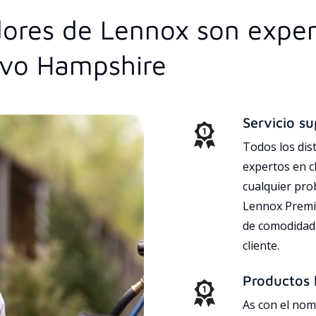
idores de Lennox son expe
evo Hampshire
Servicio su
Todos los dis
expertos en c
cualquier pr
Lennox Premie
de comodidad 
cliente.
Productos l
As con el nom