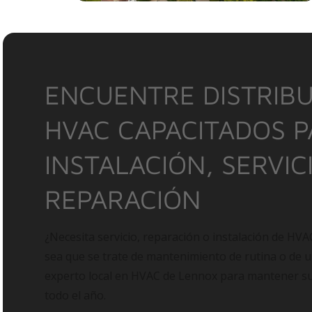
ENCUENTRE DISTRIBU
HVAC CAPACITADOS 
INSTALACIÓN, SERVIC
REPARACIÓN
¿Necesita servicio, reparación o instalación de HVA
sea que se trate de mantenimiento de rutina o de 
experto local en HVAC de Lennox para mantener 
todo el año.