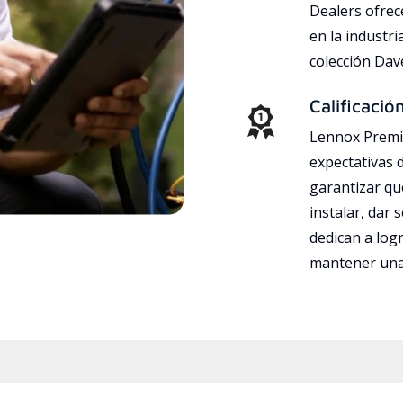
Dealers ofrec
en la industri
colección Da
Calificació
Lennox Premie
expectativas 
garantizar qu
instalar, dar 
dedican a logr
mantener una 