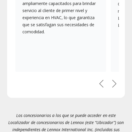
ampliamente capacitados para brindar
Ofrece
servicio al cliente de primer nivel y
más av
experiencia en HVAC, lo que garantiza
Lennox,
que se satisfagan sus necesidades de
Lennox
comodidad.
Previous
Next
Los concesionarios a los que se puede acceder en este
Localizador de concesionarios de Lennox (este “Ubicador”) son
independientes de Lennox International Inc. (incluidas sus