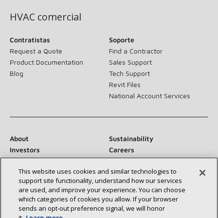
HVAC comercial
Contratistas
Soporte
Request a Quote
Find a Contractor
Product Documentation
Sales Support
Blog
Tech Support
Revit Files
National Account Services
About
Sustainability
Investors
Careers
Suppliers
Contact Us
This website uses cookies and similar technologies to
Newsroom
support site functionality, understand how our services
are used, and improve your experience. You can choose
which categories of cookies you allow. If your browser
sends an opt‑out preference signal, we will honor
Conéctese con nosotros:
it.
Learn more