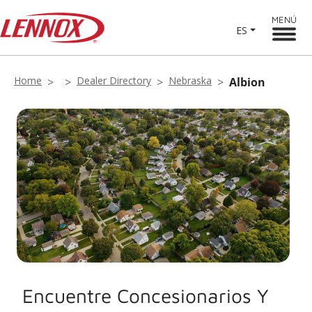
MENÚ
ES
Home
Dealer Directory
Nebraska
Albion
Encuentre Concesionarios Y