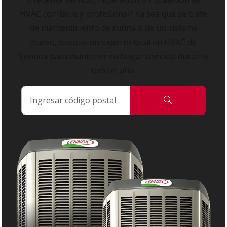
HVAC confiable y profesional? Ya sea que se trate
de mantenimiento de rutina o de un sistema
nuevo, busque un experto local en HVAC de
Lennox para mantener su hogar cómodo durante
todo el año.