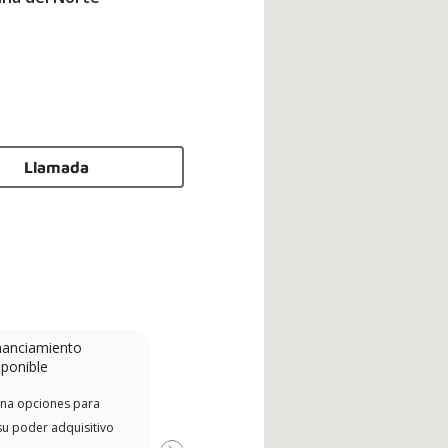
Llamada
nanciamiento
Minidivisión
sponible
Un concesionario Lennox
na opciones para
Ofre
Powered by Samsung es un
su poder adquisitivo
fabr
concesionario Lennox Premier