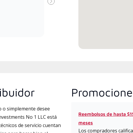
disp
Dealer especialmente capacitado
Siguiente
y comprometido a brindar
servicio experto y soporte para
sistemas minisplit de alta
eficiencia.
ibuidor
Promocione
to o simplemente desee
Reembolsos de hasta $15
Investments No 1 LLC está
meses
técnicos de servicio cuentan
Los compradores califica