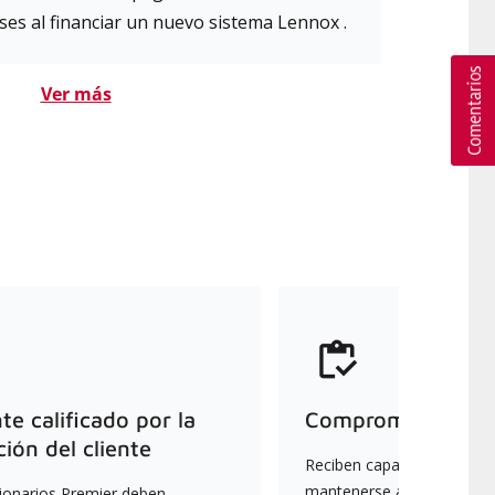
es al financiar un nuevo sistema Lennox .
Ver más
e calificado por la
Compromiso con la
ción del cliente
Reciben capacitación cont
mantenerse actualizados s
ionarios Premier deben