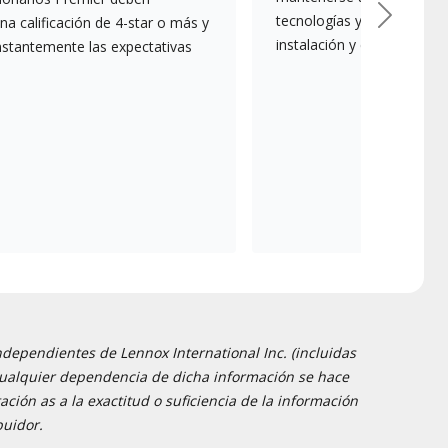
tecnologías y mejores prác
a calificación de 4-star o más y
Siguient
instalación y el mantenim
nstantemente las expectativas
ndependientes de Lennox International Inc. (incluidas
 y cualquier dependencia de dicha información se hace
ción as a la exactitud o suficiencia de la información
buidor.