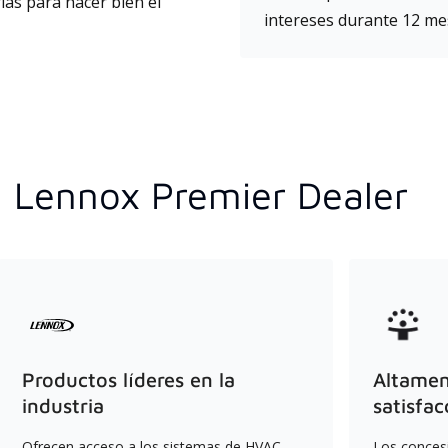
ias para hacer bien el
intereses durante 12 mes
n Lennox Premier Dealer
Productos líderes en la
Altament
industria
satisfac
Ofrecen acceso a los sistemas de HVAC
Los conces