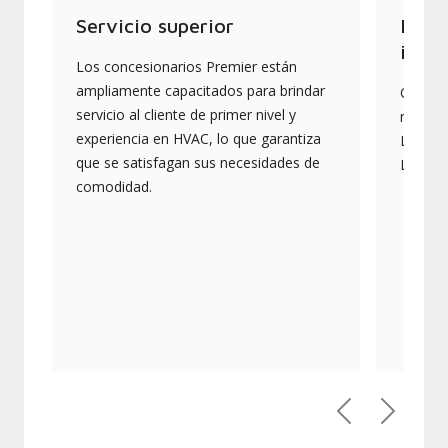
Servicio superior
Produ
indus
Los concesionarios Premier están
ampliamente capacitados para brindar
Ofrece
servicio al cliente de primer nivel y
más av
experiencia en HVAC, lo que garantiza
Lennox,
que se satisfagan sus necesidades de
Lennox
comodidad.
Anterior
Siguien