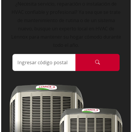
¿Necesita servicio, reparación o instalación de
HVAC confiable y profesional? Ya sea que se trate
de mantenimiento de rutina o de un sistema
nuevo, busque un experto local en HVAC de
Lennox para mantener su hogar cómodo durante
todo el año.