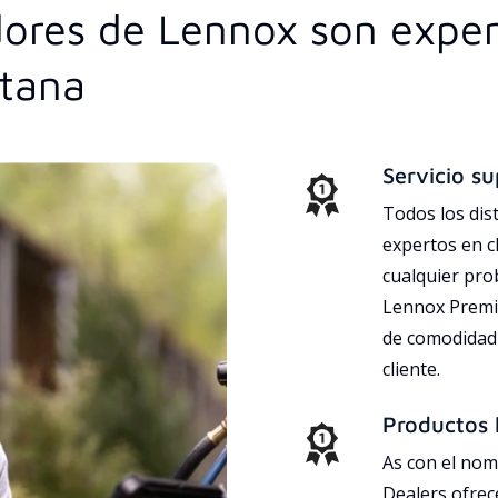
idores de Lennox son exper
ntana
Servicio su
Todos los dis
expertos en c
cualquier pr
Lennox Premie
de comodidad 
cliente.
Productos l
As con el nom
Dealers ofrec