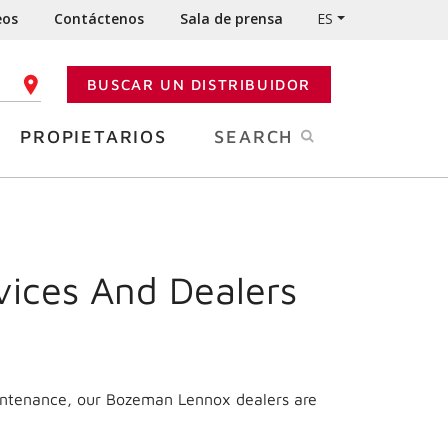
eos
Contáctenos
Sala de prensa
ES
BUSCAR UN DISTRIBUIDOR
GO POSTAL
PROPIETARIOS
SEARCH
vices And Dealers
aintenance, our Bozeman Lennox dealers are