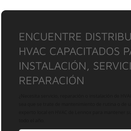
ENCUENTRE DISTRIBU
HVAC CAPACITADOS 
INSTALACIÓN, SERVIC
REPARACIÓN
¿Necesita servicio, reparación o instalación de HVA
sea que se trate de mantenimiento de rutina o de 
experto local en HVAC de Lennox para mantener 
todo el año.