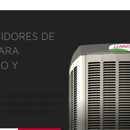
IDORES DE
PARA
IO Y
C confiable y profesional? Ya
un sistema nuevo, busque un
su hogar cómodo durante