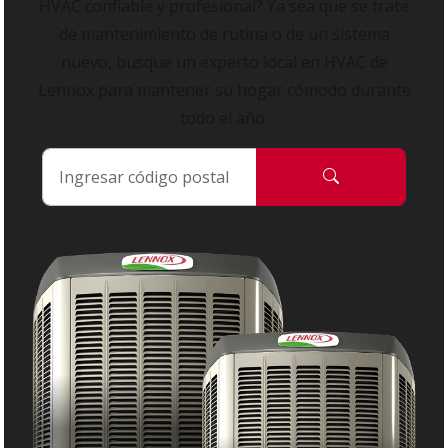
HVAC confiable y profesional? Ya sea que se trate
de mantenimiento de rutina o de un sistema
nuevo, busque un experto local en HVAC de
Lennox para mantener su hogar cómodo durante
todo el año.