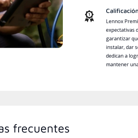
Calificació
Lennox Premie
expectativas 
garantizar qu
instalar, dar 
dedican a logr
mantener una 
as frecuentes