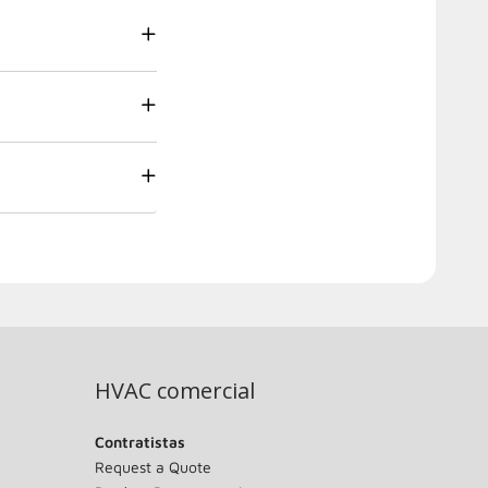
HVAC comercial
Contratistas
Request a Quote