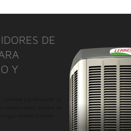
IDORES DE
PARA
IO Y
C confiable y profesional? Ya
un sistema nuevo, busque un
su hogar cómodo durante