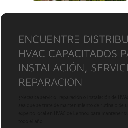
ENCUENTRE DISTRIBU
HVAC CAPACITADOS 
INSTALACIÓN, SERVIC
REPARACIÓN
¿Necesita servicio, reparación o instalación de HVA
sea que se trate de mantenimiento de rutina o de 
experto local en HVAC de Lennox para mantener 
todo el año.