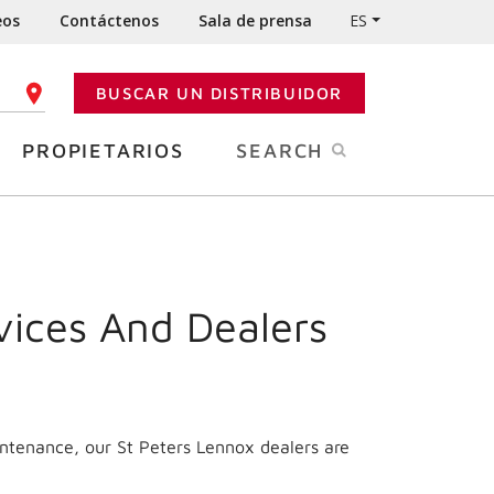
eos
Contáctenos
Sala de prensa
ES
BUSCAR UN DISTRIBUIDOR
GO POSTAL
PROPIETARIOS
SEARCH
vices And Dealers
intenance, our St Peters Lennox dealers are