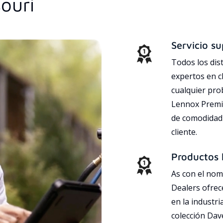
souri
Servicio su
Todos los dis
expertos en c
cualquier pr
Lennox Premie
de comodidad 
cliente.
Productos l
As con el nom
Dealers ofrec
en la industri
colección Da