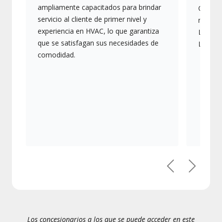
ampliamente capacitados para brindar
Ofrece
servicio al cliente de primer nivel y
más av
experiencia en HVAC, lo que garantiza
Lennox,
que se satisfagan sus necesidades de
Lennox
comodidad.
Anterior
Siguien
Los concesionarios a los que se puede acceder en este