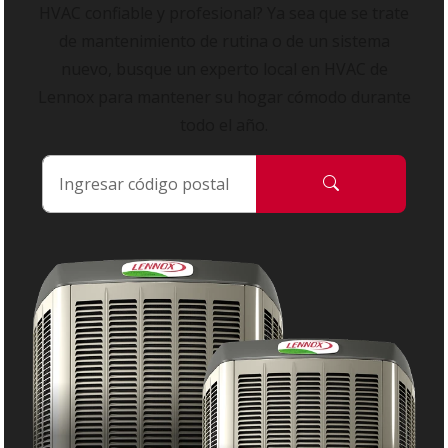
HVAC confiable y profesional? Ya sea que se trate
de mantenimiento de rutina o de un sistema
nuevo, busque un experto local en HVAC de
Lennox para mantener su hogar cómodo durante
todo el año.