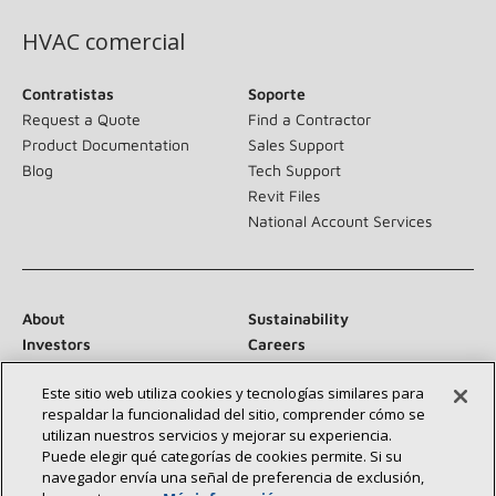
HVAC comercial
Contratistas
Soporte
Request a Quote
Find a Contractor
Product Documentation
Sales Support
Blog
Tech Support
Revit Files
National Account Services
About
Sustainability
Investors
Careers
Suppliers
Contact Us
Este sitio web utiliza cookies y tecnologías similares para
Newsroom
respaldar la funcionalidad del sitio, comprender cómo se
utilizan nuestros servicios y mejorar su experiencia.
Puede elegir qué categorías de cookies permite. Si su
navegador envía una señal de preferencia de exclusión,
Conéctese con nosotros: