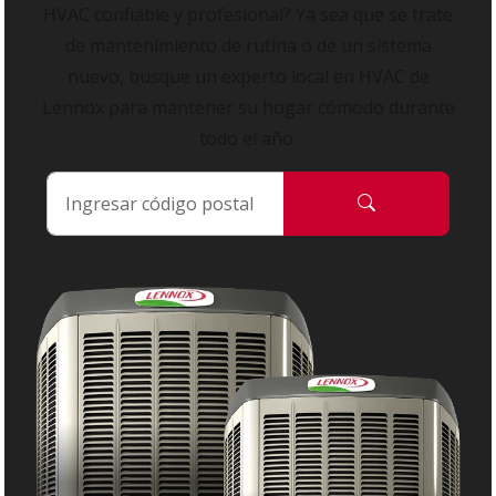
HVAC confiable y profesional? Ya sea que se trate
de mantenimiento de rutina o de un sistema
nuevo, busque un experto local en HVAC de
Lennox para mantener su hogar cómodo durante
todo el año.