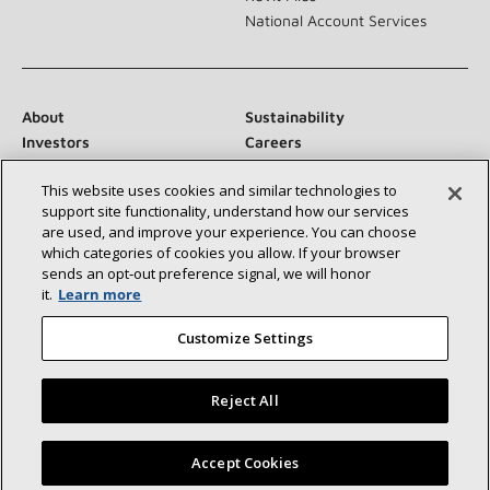
National Account Services
About
Sustainability
Investors
Careers
Suppliers
Contact Us
This website uses cookies and similar technologies to
Newsroom
support site functionality, understand how our services
are used, and improve your experience. You can choose
which categories of cookies you allow. If your browser
sends an opt‑out preference signal, we will honor
Conéctese con nosotros:
it.
Learn more
Customize Settings
Reject All
©2026 Lennox International Inc.
Site Map
Encuentre un concesionario Lennox cerca de usted
Accept Cookies
Accessibility Statement
Privacy
Terms & Conditions